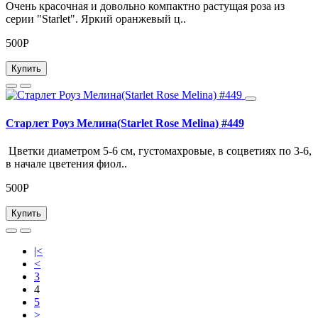
Очень красочная и довольно компактно растущая роза из
серии "Starlet". Яркий оранжевый ц..
500Р
Купить
Старлет Роуз Мелина(Starlet Rose Melina) #449
Цветки диаметром 5-6 см, густомахровые, в соцветиях по 3-6,
в начале цветения фиол..
500Р
Купить
|<
<
3
4
5
>