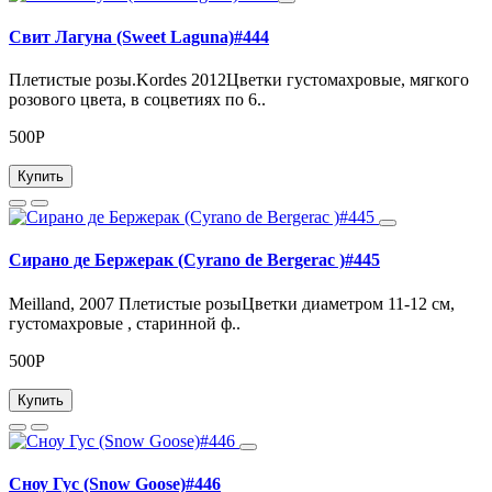
Свит Лагуна (Sweet Laguna)#444
Плетистые розы.Kordes 2012Цветки густомахровые, мягкого
розового цвета, в соцветиях по 6..
500Р
Купить
Сирано де Бержерак (Cyrano de Bergerac )#445
Meilland, 2007 Плетистые розыЦветки диаметром 11-12 см,
густомахровые , старинной ф..
500Р
Купить
Сноу Гус (Snow Goose)#446