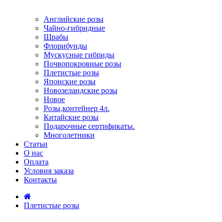
Английские розы
Чайно-гибридные
Шрабы
Флорибунды
Мускусные гибриды
Почвопокровные розы
Плетистые розы
Японские розы
Новозеландские розы
Новое
Розы,контейнер 4л.
Китайские розы
Подарочные сертификаты.
Многолетники
Статьи
О нас
Оплата
Условия заказа
Контакты
Плетистые розы