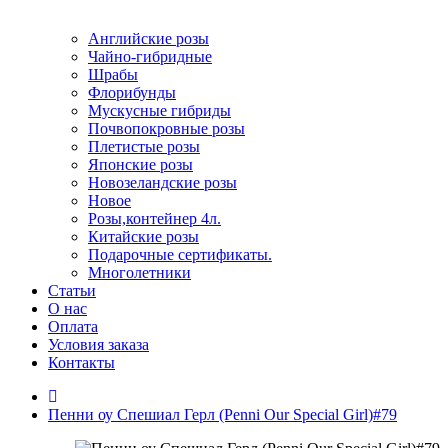
Английские розы
Чайно-гибридные
Шрабы
Флорибунды
Мускусные гибриды
Почвопокровные розы
Плетистые розы
Японские розы
Новозеландские розы
Новое
Розы,контейнер 4л.
Китайские розы
Подарочные сертификаты.
Многолетники
Статьи
О нас
Оплата
Условия заказа
Контакты
Пенни оу Спешиал Герл (Penni Our Special Girl)#79