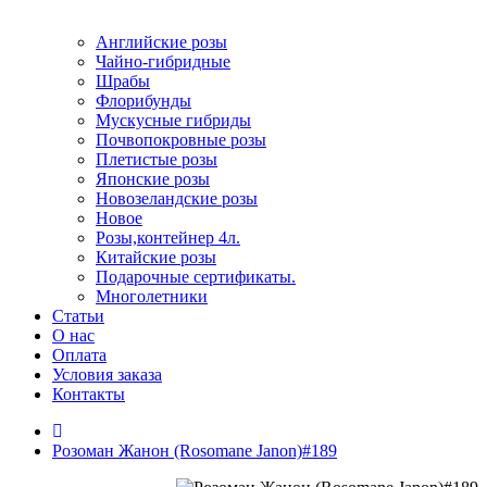
Английские розы
Чайно-гибридные
Шрабы
Флорибунды
Мускусные гибриды
Почвопокровные розы
Плетистые розы
Японские розы
Новозеландские розы
Новое
Розы,контейнер 4л.
Китайские розы
Подарочные сертификаты.
Многолетники
Статьи
О нас
Оплата
Условия заказа
Контакты
Розоман Жанон (Rosomane Janon)#189