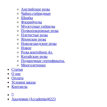
Английские розы
Чайно-гибридные
Шрабы
Флорибунды
Мускусные гибриды
Почвопокровные розы
Плетистые розы
Японские розы
Новозеландские розы
Новое
Розы,контейнер 4л.
Китайские розы
Подарочные сертификаты.
Многолетники
Статьи
О нас
Оплата
Условия заказа
Контакты
Академия (Accademia)#223