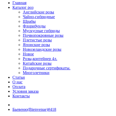
Главная
Каталог роз
Английские розы
Чайно-гибридные
Шрабы
Флорибунды
Мускусные гибриды
Почвопокровные розы
Плетистые розы
Японские розы
Новозеландские розы
Новое
Розы,контейнер 4л.
Китайские розы
Подарочные сертификаты.
Многолетники
Статьи
О нас
Оплата
Условия заказа
Контакты
Бьевеню(Bienvenue)#418