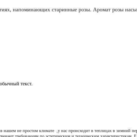
етиях, напоминающих старинные розы. Аромат розы нас
обычный текст.
в нашем не простом климате ,у нас происходит в теплицах в зимний п
твечают требованиям по эстетическим и техническим характеристикам. 