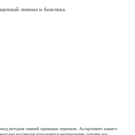
ыщенный лимона и базилика.
ериод,методом зимней прививки черенком. Ассортимент нашего
Ежегодно коллекция пополняется интересными сортами роз.