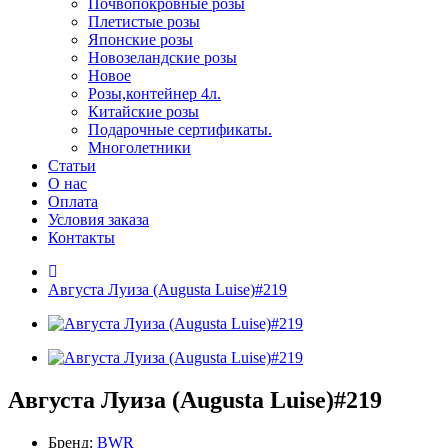
Почвопокровные розы
Плетистые розы
Японские розы
Новозеландские розы
Новое
Розы,контейнер 4л.
Китайские розы
Подарочные сертификаты.
Многолетники
Статьи
О нас
Оплата
Условия заказа
Контакты
Августа Луиза (Augusta Luise)#219
Августа Луиза (Augusta Luise)#219
Бренд:
BWR