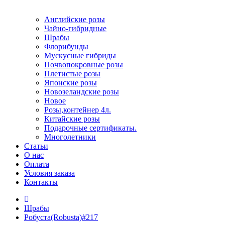
Английские розы
Чайно-гибридные
Шрабы
Флорибунды
Мускусные гибриды
Почвопокровные розы
Плетистые розы
Японские розы
Новозеландские розы
Новое
Розы,контейнер 4л.
Китайские розы
Подарочные сертификаты.
Многолетники
Статьи
О нас
Оплата
Условия заказа
Контакты
Шрабы
Робуста(Robusta)#217