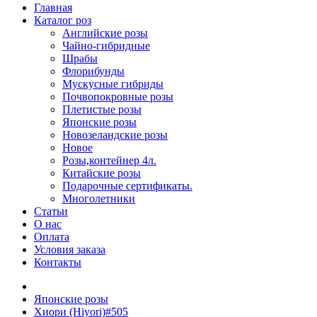
Главная
Каталог роз
Английские розы
Чайно-гибридные
Шрабы
Флорибунды
Мускусные гибриды
Почвопокровные розы
Плетистые розы
Японские розы
Новозеландские розы
Новое
Розы,контейнер 4л.
Китайские розы
Подарочные сертификаты.
Многолетники
Статьи
О нас
Оплата
Условия заказа
Контакты
Японские розы
Хиори (Hiyori)#505