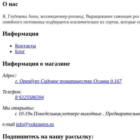
О нас
Я, Глубокова Анна, коллекционер-розовод.
Выращивание саженцев роз 
семейного питомника подбирается исключительно из сортов, которые о
Информация
Контакты
Блог
Информация о магазине
Адрес:
г. Оренбург Садовое товарищество Осинки д.167
Телефон:
8 9225586594
Мы открыты:
с 10-19ч.Понедельник,четверг выходные . Предварительн
e-mail
info@vokrugros.ru
Подпишитесь на нашу рассылку: