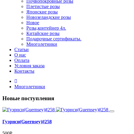
Почвопокровные розы
Плетистые розы
Японские розы
Новозеландские розы
Новое
Розы,контейнер 4л.
Китайские розы
Подарочные сертификаты.
Многолетники
Статьи
О нас
Оплата
Условия заказа
Контакты
Многолетники
Новые поступления
Гуэрнси(Guernsey)#258
500Р