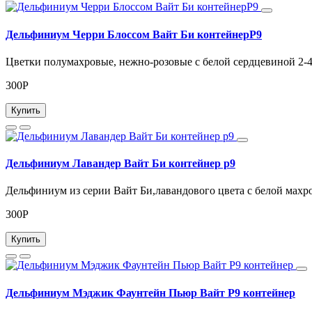
Дельфиниум Черри Блоссом Вайт Би контейнерР9
Цветки полумахровые, нежно-розовые с белой сердцевиной 2-4с
300Р
Купить
Дельфиниум Лавандер Вайт Би контейнер р9
Дельфиниум из серии Вайт Би,лавандового цвета с белой махр
300Р
Купить
Дельфиниум Мэджик Фаунтейн Пьюр Вайт Р9 контейнер