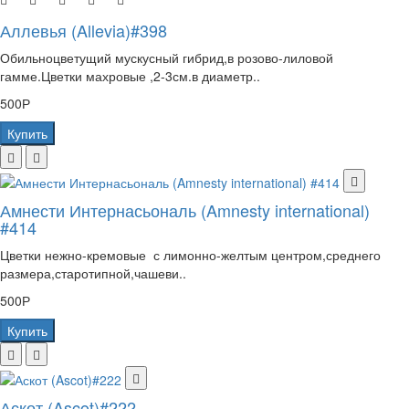
Аллевья (Allevia)#398
Обильноцветущий мускусный гибрид,в розово-лиловой
гамме.Цветки махровые ,2-3см.в диаметр..
500Р
Купить
Амнести Интернасьональ (Amnesty international)
#414
Цветки нежно-кремовые с лимонно-желтым центром,среднего
размера,старотипной,чашеви..
500Р
Купить
Аскот (Ascot)#222