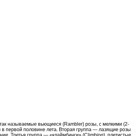
так называемые вьющиеся (Rambler) розы, c мелкими (2-
й в первой половине лета. Вторая группа — лазящие розы
ение. Третья группа — «клаймбинги» (Climbing), плетистые