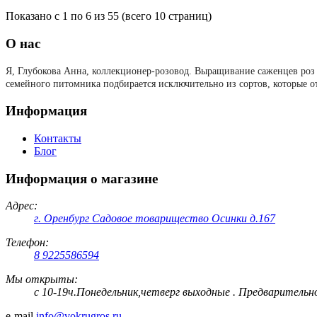
Показано с 1 по 6 из 55 (всего 10 страниц)
О нас
Я, Глубокова Анна, коллекционер-розовод.
Выращивание саженцев роз 
семейного питомника подбирается исключительно из сортов, которые о
Информация
Контакты
Блог
Информация о магазине
Адрес:
г. Оренбург Садовое товарищество Осинки д.167
Телефон:
8 9225586594
Мы открыты:
с 10-19ч.Понедельник,четверг выходные . Предварительн
e-mail
info@vokrugros.ru