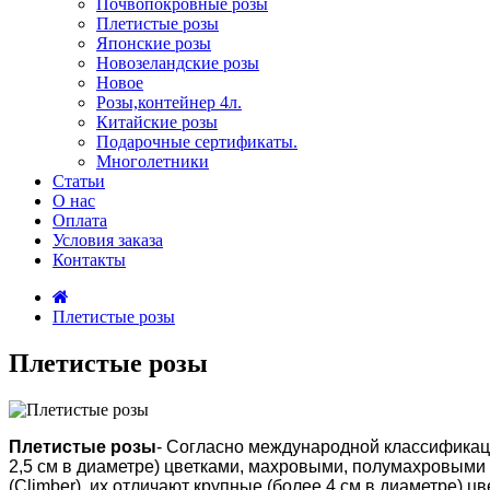
Почвопокровные розы
Плетистые розы
Японские розы
Новозеландские розы
Новое
Розы,контейнер 4л.
Китайские розы
Подарочные сертификаты.
Многолетники
Статьи
О нас
Оплата
Условия заказа
Контакты
Плетистые розы
Плетистые розы
Плетистые розы
- Согласно международной классификаци
2,5 см в диаметре) цветками, махровыми, полумахровыми 
(Climber), их отличают крупные (более 4 см в диаметре) ц