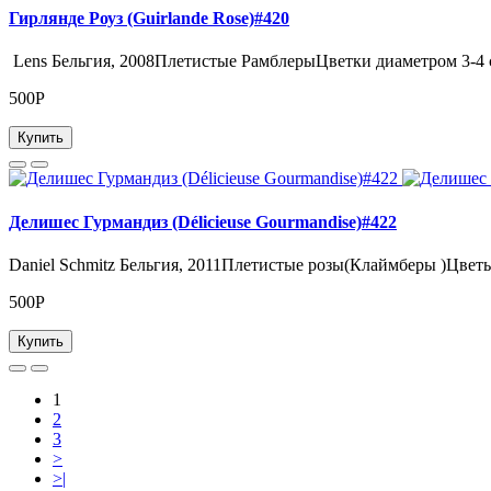
Гирлянде Роуз (Guirlande Rose)#420
Lens Бельгия, 2008Плетистые РамблерыЦветки диаметром 3-4 с
500Р
Купить
Делишес Гурмандиз (Délicieuse Gourmandise)#422
Daniel Schmitz Бельгия, 2011Плетистые розы(Клаймберы )Цветы
500Р
Купить
1
2
3
>
>|