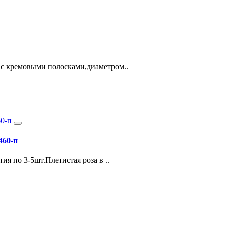
 с кремовыми полосками,диаметром..
460-п
я по 3-5шт.Плетистая роза в ..