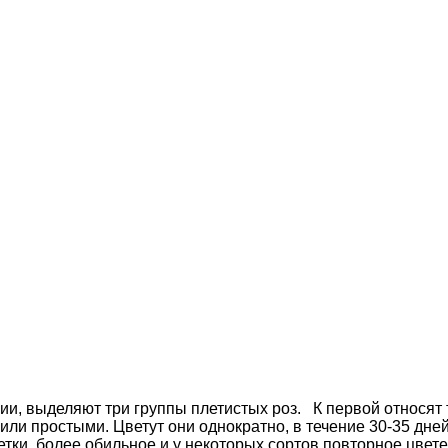
и, выделяют три группы плетистых роз. К первой относят 
или простыми. Цветут они однократно, в течение 30-35 дне
ветки, более обильное и у некоторых сортов повторное цвет