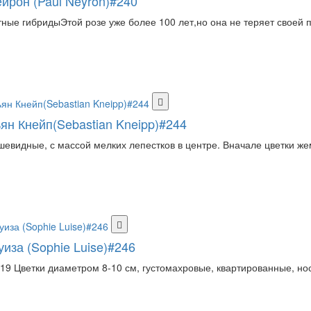
йрон (Paul Neyron)#240
ные гибридыЭтой розе уже более 100 лет,но она не теряет своей п
ян Кнейп(Sebastian Kneipp)#244
шевидные, с массой мелких лепестков в центре. Вначале цветки же
иза (Sophie Luise)#246
019 Цветки диаметром 8-10 см, густомахровые, квартированные, нос