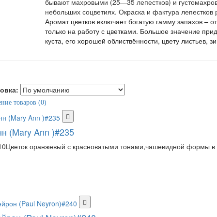
бывают махровыми (25—35 лепестков) и густомахров
небольших соцветиях. Окраска и фактура лепестков 
Аромат цветков включает богатую гамму запахов – от
только на работу с цветками. Большое значение пр
куста, его хорошей облиствённости, цвету листьев, з
овка:
ние товаров (0)
н (Mary Ann )#235
10Цветок оранжевый с красноватыми тонами,чашевидной формы в 