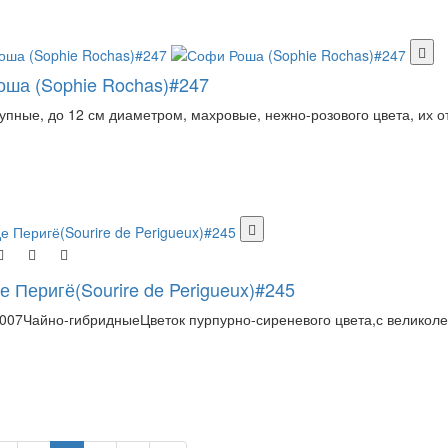
ша (Sophie Rochas)#247
упные, до 12 см диаметром, махровые, нежно-розового цвета, их о
е Перигё(Sourire de Perigueux)#245
007Чайно-гибридныеЦветок пурпурно-сиреневого цвета,с великол