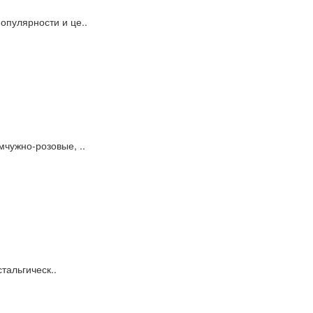
опулярности и це..
мчужно-розовые, ..
тальгическ..