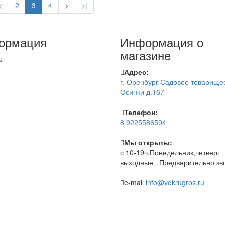
<
2
3
4
>
>|
ормация
Информация о
магазине
ы
Адрес:
г. Оренбург Садовое товарище
Осинки д.167
Телефон:
8 9225586594
Мы открыты:
с 10-19ч.Понедельник,четверг
выходные . Предварительно зв
e-mail
info@vokrugros.ru