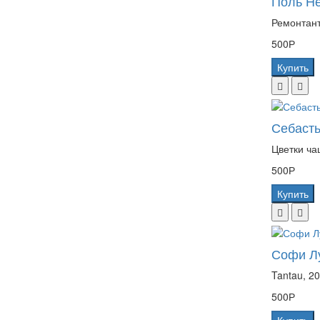
Поль Не
Ремонтант
500Р
Купить
Себасть
Цветки ча
500Р
Купить
Софи Лу
Tantau, 2
500Р