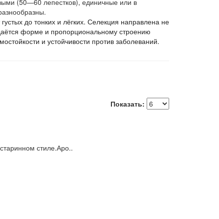
ыми (50—60 лепестков), единичные или в
разнообразны.
 густых до тонких и лёгких. Селекция направлена не
идаётся форме и пропорциональному строению
имостойкости и устойчивости против заболеваний.
Показать:
старинном стиле.Аро..