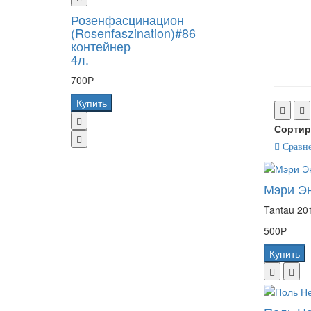
Розенфасцинацион
(Rosenfaszination)#86
контейнер
4л.
700Р
Купить
Сортир
Сравне
Мэри Эн
Tantau 20
500Р
Купить