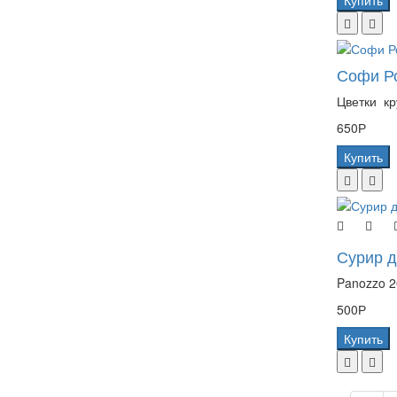
Купить
Софи Ро
Цветки кр
650Р
Купить
Сурир д
Panozzo 2
500Р
Купить