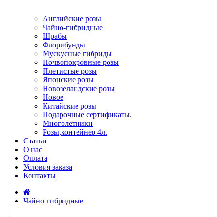
Английские розы
Чайно-гибридные
Шрабы
Флорибунды
Мускусные гибриды
Почвопокровные розы
Плетистые розы
Японские розы
Новозеландские розы
Новое
Китайские розы
Подарочные сертификаты.
Многолетники
Розы,контейнер 4л.
Статьи
О нас
Оплата
Условия заказа
Контакты
Чайно-гибридные