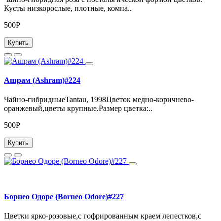
Кусты низкорослые, плотные, компа..
500Р
Купить
Ашрам (Ashram)#224
Чайно-гибридныеTantau, 1998Цветок медно-коричнево-
оранжевый,цветы крупные.Размер цветка:..
500Р
Купить
Борнео Одоре (Borneo Odore)#227
Цветки ярко-розовые,с гофрированным краем лепестков,с